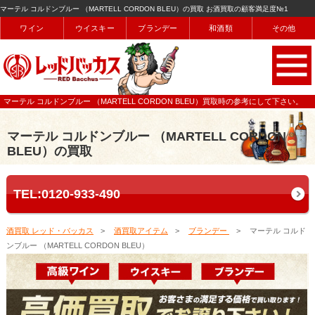
マーテル コルドンブルー （MARTELL CORDON BLEU）の買取 お酒買取の顧客満足度№1
ワイン
ウイスキー
ブランデー
和酒類
その他
マーテル コルドンブルー （MARTELL CORDON BLEU）買取時の参考にして下さい。
マーテル コルドンブルー （MARTELL CORDON
BLEU）の買取
TEL:0120-933-490
酒買取 レッド・バッカス
酒買取アイテム
ブランデー
マーテル コルド
ンブルー （MARTELL CORDON BLEU）