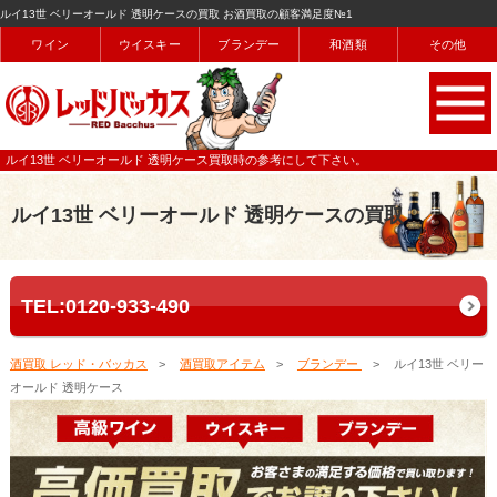
ルイ13世 ベリーオールド 透明ケースの買取 お酒買取の顧客満足度№1
ワイン
ウイスキー
ブランデー
和酒類
その他
ルイ13世 ベリーオールド 透明ケース買取時の参考にして下さい。
ルイ13世 ベリーオールド 透明ケースの買取
TEL:0120-933-490
酒買取 レッド・バッカス
酒買取アイテム
ブランデー
ルイ13世 ベリー
オールド 透明ケース