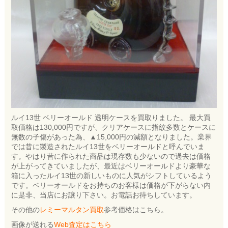
ルイ13世 ベリーオールド 透明ケースを買取りました。 最大買
取価格は130,000円ですが、クリアケースに指紋多数とケースに
無数の子傷があった為、▲15,000円の減額となりました。業界
では昔に製造されたルイ13世をベリーオールドと呼んでいま
す。やはり昔に作られた商品は現存数も少ないので過去は価格
が上がってきていましたが、最近はベリーオールドより豪華な
箱に入ったルイ13世の新しいものに人気がシフトしているよう
です。ベリーオールドをお持ちのお客様は価格が下がらない内
に是非、当店にお譲り下さい。お電話お待ちしています。
その他の
レミーマルタン買取
参考価格はこちら。
画像が送れる
Web査定はこちら