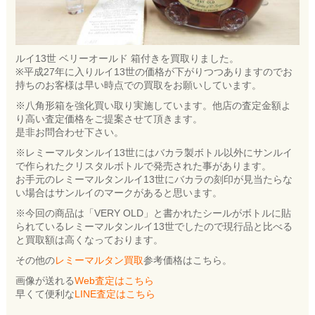
ルイ13世 ベリーオールド 箱付きを買取りました。
※平成27年に入りルイ13世の価格が下がりつつありますのでお
持ちのお客様は早い時点での買取をお願いしています。
※八角形箱を強化買い取り実施しています。他店の査定金額よ
り高い査定価格をご提案させて頂きます。
是非お問合わせ下さい。
※レミーマルタンルイ13世にはバカラ製ボトル以外にサンルイ
で作られたクリスタルボトルで発売された事があります。
お手元のレミーマルタンルイ13世にバカラの刻印が見当たらな
い場合はサンルイのマークがあると思います。
※今回の商品は「VERY OLD」と書かれたシールがボトルに貼
られているレミーマルタンルイ13世でしたので現行品と比べる
と買取額は高くなっております。
その他の
レミーマルタン買取
参考価格はこちら。
画像が送れる
Web査定はこちら
早くて便利な
LINE査定はこちら