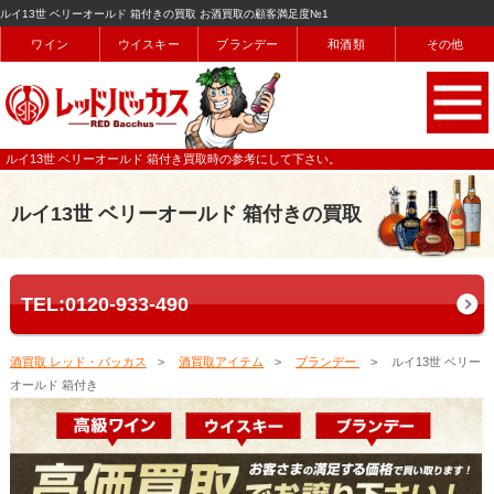
ルイ13世 ベリーオールド 箱付きの買取 お酒買取の顧客満足度№1
ワイン
ウイスキー
ブランデー
和酒類
その他
ルイ13世 ベリーオールド 箱付き買取時の参考にして下さい。
ルイ13世 ベリーオールド 箱付きの買取
TEL:0120-933-490
酒買取 レッド・バッカス
酒買取アイテム
ブランデー
ルイ13世 ベリー
オールド 箱付き